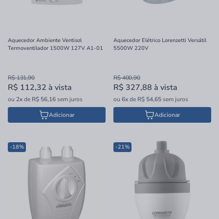
Aquecedor Ambiente Ventisol
Aquecedor Elétrico Lorenzetti Versátil
Termoventilador 1500W 127V A1-01
5500W 220V
R$ 131,90
R$ 400,90
R$ 112,32
à vista
R$ 327,88
à vista
ou
2x
de
R$ 56,16
sem juros
ou
6x
de
R$ 54,65
sem juros
Adicionar
Adicionar
-18%
-21%