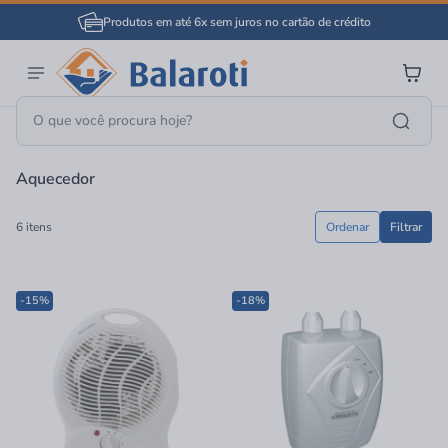
Produtos em até 6x sem juros no cartão de crédito
Página Inicial
Aquecedor
Aquecedor
6 itens
Ordenar
Filtrar
-15%
-18%