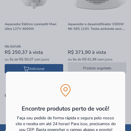
Aquecedor Elétrico Lorenzetti Maxi
Aquecedor e desumidificador 1500W
Ultra 127V 4600W
NK-565 110V. Tenha ambiente seco e
confortável. Acesse e compre agora!
R$ 317,90
R$ 250,37
à vista
R$ 371,90
à vista
ou
5x
de
R$ 50,07
sem juros
ou
6x
de
R$ 61,98
sem juros
Produto esgotado
Adicionar
Categorias Relacionadas
Encontre produtos perto de você!
Faça seu pedido de forma rápida e segura pelo nosso
site e receba em até 24 horas! Para isso, precisamos do
seu CEP.
Basta preencher o campo abaixo e pronto!