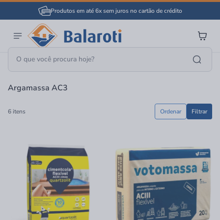
Produtos em até 6x sem juros no cartão de crédito
Página Inicial
Argamassa AC3
Argamassa AC3
6 itens
Ordenar
Filtrar