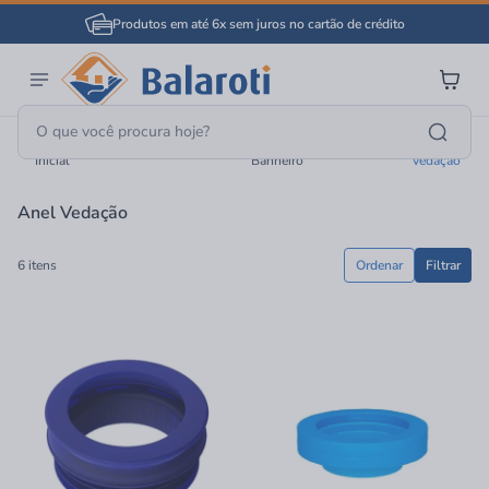
Produtos em até 6x sem juros no cartão de crédito
Página
Complementos Hidráulicos Para
Anel
Banheiro
Inicial
Banheiro
Vedação
Anel Vedação
6 itens
Ordenar
Filtrar