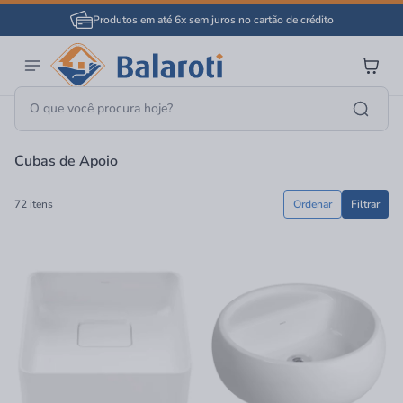
Produtos em até 6x sem juros no cartão de crédito
Página Inicial
Banheiro
Cubas Para Banheiro
Cubas De Apoio
Cubas de Apoio
72 itens
Ordenar
Filtrar