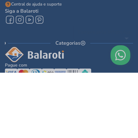
Central de ajuda e suporte
Siga a Balaroti
Categorias
Pague com
© 2025 - Balaroti Comércio de Materiais de Construção SA
Todos os direitos reservados © 2025 - Balaroti Comércio de Materiais de
Construção SA. - CNPJ 77.044.618/0001-88
Os preços e condições de pagamento são válidos para o dia de hoje e exclusivas
via internet. Na divergência de preços fica válido o apresentado no carrinho.
Ofertas válidas até o término de nossos estoques. Vendas sujeitas à análise,
confirmação de dados e estoque. As imagens são ilustrativas e informações sobre
os produtos são resumidas e sujeitas à alteração sem aviso prévio.
DESENVOLVIDO POR
TECNOLOGIA