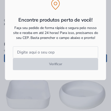
Encontre produtos perto de você!
Cuba de Apoio Acqua Catena
Cuba de Apoio Acqua Sentiero
Retangular sem Mesa Branco
Quadrada com Mesa Branco
Faça seu pedido de forma rápida e segura pelo nosso
50x35x11cm
43x39x13cm
site e receba em até 24 horas! Para isso, precisamos do
seu CEP.
Basta preencher o campo abaixo e pronto!
R$ 988,90
à vista
R$ 918,90
à vista
ou
6x
de
R$ 164,82
sem juros
ou
6x
de
R$ 153,15
sem juros
Adicionar
Adicionar
Verificar