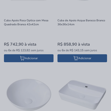
Cuba Apoio Roca Optica com Mesa
Cuba de Apoio Acqua Barocco Branco
Quadrado Branco 42x42cm
36x36x14cm
R$ 742,90
à vista
R$ 858,90
à vista
ou
6x
de
R$ 123,82
sem juros
ou
6x
de
R$ 143,15
sem juros
Adicionar
Adicionar