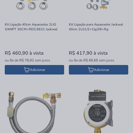
Kit Ligação 40cm Aquecedor 2LIG
Kit Ligação para Aquecedor Jackwal
3/4NPT 30CM+REG.9631 Jackwal
40cm 2LG1/2+1lg3/8+Rg
R$ 460,90
à vista
R$ 417,90
à vista
ou
6x
de
R$ 76,82
sem juros
ou
6x
de
R$ 69,65
sem juros
Adicionar
Adicionar