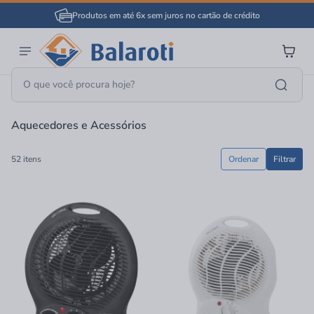
Produtos em até 6x sem juros no cartão de crédito
Página Inicial
Climatização
Aquecedores E Acessórios
Aquecedores e Acessórios
52 itens
Ordenar
Filtrar