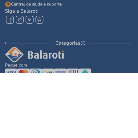
Central de ajuda e suporte
Siga a Balaroti
Compre pelo WhatsApp
Categorias
Pague com
© 2025 - Balaroti Comércio de Materiais de Construção SA
Todos os direitos reservados © 2025 - Balaroti Comércio de Materiais de
Construção SA. - CNPJ 77.044.618/0001-88
Os preços e condições de pagamento são válidos para o dia de hoje e exclusivas
via internet. Na divergência de preços fica válido o apresentado no carrinho.
Ofertas válidas até o término de nossos estoques. Vendas sujeitas à análise,
confirmação de dados e estoque. As imagens são ilustrativas e informações sobre
os produtos são resumidas e sujeitas à alteração sem aviso prévio.
DESENVOLVIDO POR
TECNOLOGIA