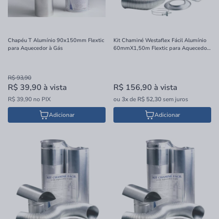
Chapéu T Alumínio 90x150mm Flextic
Kit Chaminé Westaflex Fácil Alumínio
para Aquecedor à Gás
60mmX1,50m Flextic para Aquecedor
a Gás
R$ 93,90
R$ 39,90
à vista
R$ 156,90
à vista
R$ 39,90 no PIX
ou
3x
de
R$ 52,30
sem juros
Adicionar
Adicionar