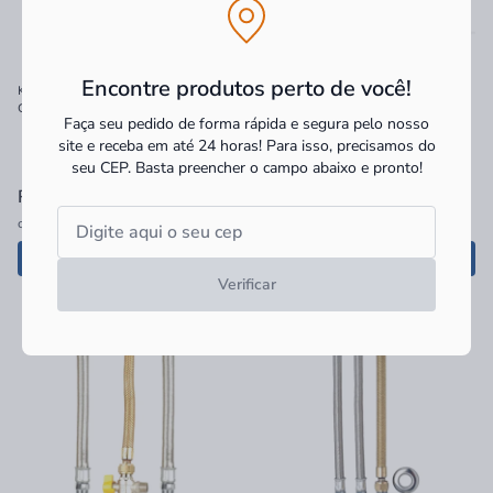
Encontre produtos perto de você!
Kit Flexivel Komeco para Aquecedor a
Kit Flexivel Komeco para Aquecedor a
Gás M1/2" X F1/2" 40CM
Gás M1/2" X F3/4" 40CM
Faça seu pedido de forma rápida e segura pelo nosso
site e receba em até 24 horas! Para isso, precisamos do
seu CEP.
Basta preencher o campo abaixo e pronto!
R$ 299,90
à vista
R$ 339,90
à vista
ou
5x
de
R$ 59,98
sem juros
ou
6x
de
R$ 56,65
sem juros
Adicionar
Adicionar
Verificar