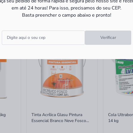
aça seu pedido de forma rápida e segura pelo nosso site e rece
em até 24 horas! Para isso, precisamos do seu CEP.
R$ 409,90
R$ 409,
à vista
Basta preencher o campo abaixo e pronto!
ros
ou
6x
de
R$ 68,32
sem juros
ou
6x
de
R$ 
Verificar
5kg
Tinta Acrílica Glasu Pintura
Cola Ultrabo
Essencial Branco Neve Fosco
14 kg
3,6L