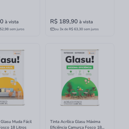
90
R$ 189,90
à vista
à vista
52,98
sem juros
ou
3x
de
R$ 63,30
sem juros
a Glasu Muda Fácil
Tinta Acrílica Glasu Máxima
Fosco 18 Litros
Eficiência Camurça Fosco 18