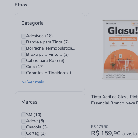
Filtros
Categoria
Adesivos (18)
Bandeja para Tinta (2)
Borracha Termoplástica (3)
Broxa para Pintura (3)
Cabos para Rolo (3)
Cola (17)
Corantes e Tingidores (11)
Espátula de Aço (7)
Ver mais
Espátula Plástica (5)
Fitas (20)
Tinta Acrílica Glasu Pin
Fundos e Seladores (11)
Marcas
Essencial Branco Neve 
Kit Pintura (3)
18L
Lixa D Água (7)
3M (10)
Lixa Ferro (5)
Adere (5)
Lixa Massa (7)
Cascola (3)
R$ 179,90
Lona Plástica (11)
R$ 159,90
Cortag (2)
à vista
Manta Térmica (1)