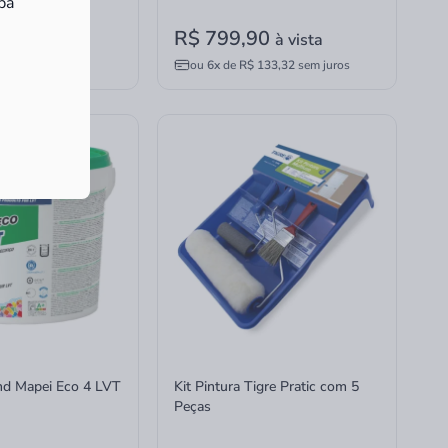
ba
90
R$ 799,90
à vista
à vista
68,32
sem juros
ou
6x
de
R$ 133,32
sem juros
nd Mapei Eco 4 LVT
Kit Pintura Tigre Pratic com 5
Peças