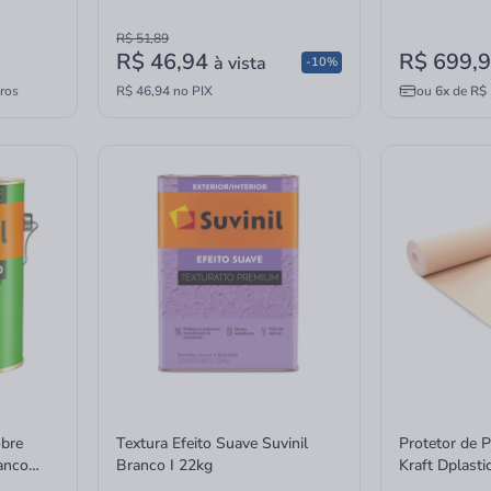
R$ 51,89
R$ 46,94
R$ 699,
à vista
-10%
ros
R$ 46,94 no PIX
ou
6x
de
R$ 
obre
Textura Efeito Suave Suvinil
Protetor de 
anco
Branco I 22kg
Kraft Dplast