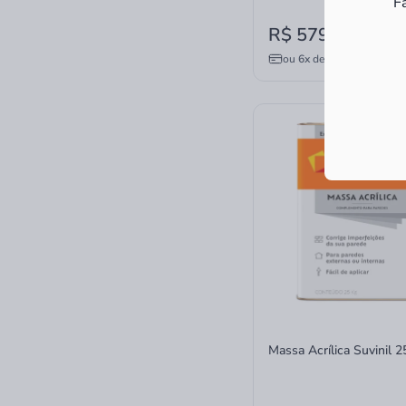
F
R$ 579,90
à vista
ou
6x
de
R$ 96,65
sem ju
Massa Acrílica Suvinil 2