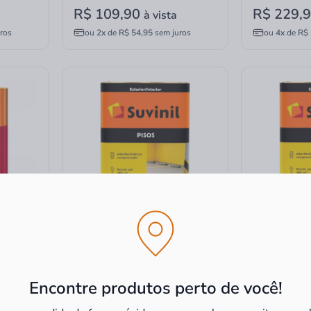
R$ 109,90
R$ 229,
à vista
ros
ou
2x
de
R$ 54,95
sem juros
ou
4x
de
R$ 
e Fosco
Tinta Suvinil para Piso Acrílica
Tinta para Pis
Fosco Cinza Escuro 18L
Fosco Concre
Encontre produtos perto de você!