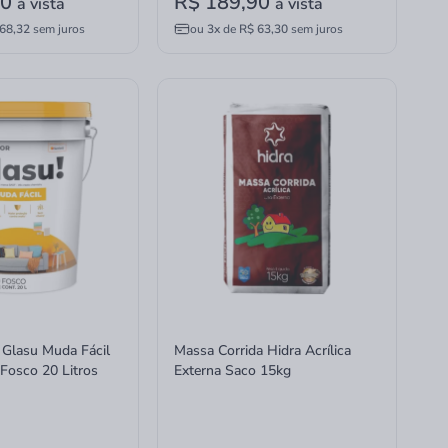
90
R$ 189,90
à vista
à vista
68,32
sem juros
ou
3x
de
R$ 63,30
sem juros
a Glasu Muda Fácil
Massa Corrida Hidra Acrílica
Fosco 20 Litros
Externa Saco 15kg