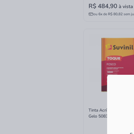
R$ 484,90
à vista
ou
6x
de
R$ 80,82
sem ju
Tinta Acrílica 18L Toqu
Gelo 50839899 Suvinil