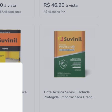
90
R$ 46,90
à vista
à vista
57,48
sem juros
R$ 46,90 no PIX
o Suvinil Acrílica
Tinta Acrílica Suvinil Fachada
to Puro 18L
Protegida Emborrachada Branco
Neve 18L