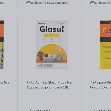
ros
ou
6x
de
R$ 83,32
sem juros
ou
6x
de
R$ 
crílica
Tinta Acrílica Glasu Muda Fácil
Tinta para Pis
Algodão Egípcio Fosco 18L
Fosco Concr