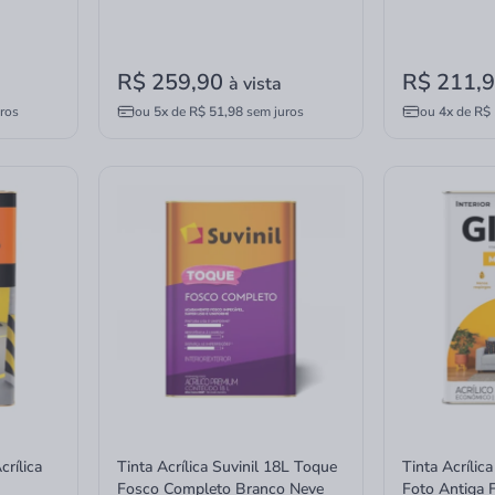
R$ 259,90
R$ 211,
à vista
ros
ou
5x
de
R$ 51,98
sem juros
ou
4x
de
R$ 
crílica
Tinta Acrílica Suvinil 18L Toque
Tinta Acrílic
Fosco Completo Branco Neve
Foto Antiga 