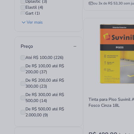
Dplastic (3)
Massas e Niveladores (10)
ou
3x
de
R$ 53,30
sem ju
Elastil (4)
Pincéis (20)
Gart (1)
Pulverizadores (1)
Glasu (26)
Removedor de Ferrugem (1)
Ver mais
Hidra (3)
Rolos (21)
Impercron (1)
Seladores Madeiras (2)
Lanxess (2)
Stain (2)
Loctite (5)
Textura e Efeito (4)
Preço
Lonas Paraná (9)
Thinners (2)
Mapei (2)
Tinta Acrilica Fosca (37)
Até R$ 100,00 (226)
Otto Baumgart (1)
Tinta em Pó (1)
De R$ 100,00 até R$
Quartzolit (3)
Tinta Epóxi (2)
200,00 (37)
Santa Luzia (2)
Tinta Esmalte Fosco (2)
Sayerlack (11)
Tinta Gesso (8)
De R$ 200,00 até R$
Selfdecor (2)
Tinta Spray (12)
300,00 (23)
Suvinil (84)
Tinta Xadrez (2)
De R$ 300,00 até R$
Tekbond (38)
Verniz (12)
Tinta para Piso Suvinil A
500,00 (14)
Tigre (83)
Pinceís Rolos e Acessórios (2)
Fosco Cinza 18L
Tramontina (8)
De R$ 500,00 até R$
Silicone e Espuma Espansiva (13)
Vonder (1)
2.000,00 (9)
Tinta Acrilica Acetinada (1)
Tinta Acrilica Semi-Brilho (1)
Tinta Esmalte Acetinada (4)