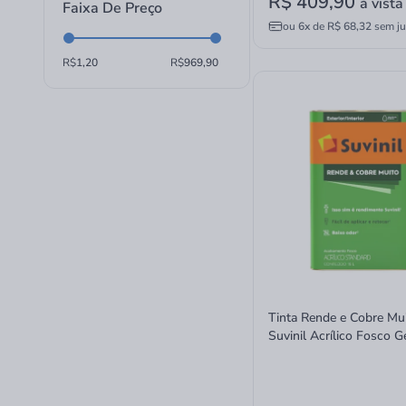
R$ 409,90
Tinta Esmalte Brilhante (6)
à vista
Faixa De Preço
Tinta para Pisos e Azulejos (12)
ou
6x
de
R$ 68,32
sem ju
R$
R$
Tinta Rende e Cobre Mu
Suvinil Acrílico Fosco G
Litros