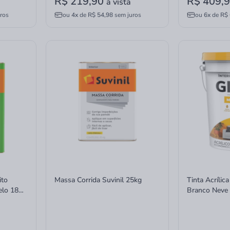
R$ 219,90
R$ 409,
à vista
ros
ou
4x
de
R$ 54,98
sem juros
ou
6x
de
R$ 
ito
Massa Corrida Suvinil 25kg
Tinta Acrílic
elo 18
Branco Neve 