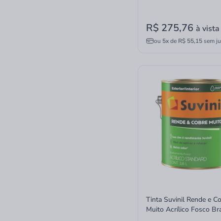
R$ 275,76
à vista
ou
5x
de
R$ 55,15
sem ju
Tinta Suvinil Rende e C
Muito Acrílico Fosco Br
3,6L