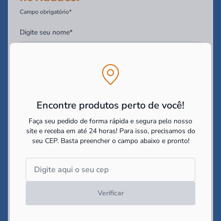
Campo obrigatório*
Digite seu nome*
Digite seu Email*
Encontre produtos perto de você!
Digite seu WhatsApp (Opcional)
Faça seu pedido de forma rápida e segura pelo nosso
site e receba em até 24 horas! Para isso, precisamos do
seu CEP.
Basta preencher o campo abaixo e pronto!
Você tem interesse em:
Construir
Reformar
Decorar
Li e concordo com as
politicas de cookies e políticas de
privacidade
impostas pelo site
Verificar
Cadastrar