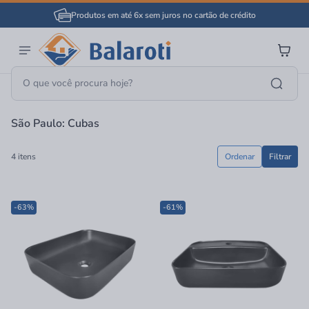
Produtos em até 6x sem juros no cartão de crédito
Página Inicial
São Paulo: Cubas
São Paulo: Cubas
4 itens
Ordenar
Filtrar
-63%
-61%