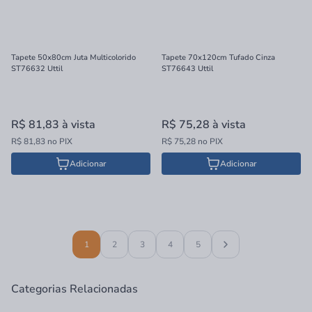
Tapete 50x80cm Juta Multicolorido
Tapete 70x120cm Tufado Cinza
ST76632 Uttil
ST76643 Uttil
R$ 81,83
à vista
R$ 75,28
à vista
R$ 81,83 no PIX
R$ 75,28 no PIX
Adicionar
Adicionar
1
2
3
4
5
Categorias Relacionadas