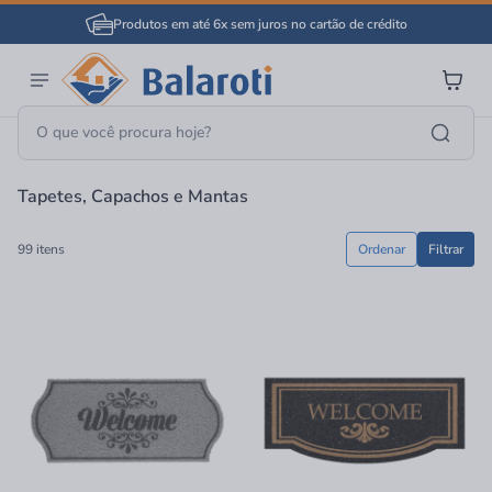
Produtos em até 6x sem juros no cartão de crédito
Página Inicial
Decoração
Tapetes, Capachos E Mantas
Tapetes, Capachos e Mantas
99 itens
Ordenar
Filtrar