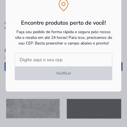
Encontre produtos perto de você!
Passadeira Kapazi Antiderrapante
Passadeira Kapazi Antiderrapante
60x180cm Flex Egito
60x180cm Flex Floral Cinza
Faça seu pedido de forma rápida e segura pelo nosso
site e receba em até 24 horas! Para isso, precisamos do
seu CEP.
Basta preencher o campo abaixo e pronto!
R$ 118,90
à vista
R$ 125,90
à vista
ou
2x
de
R$ 59,45
sem juros
ou
2x
de
R$ 62,95
sem juros
Adicionar
Adicionar
Verificar