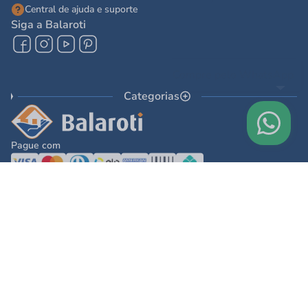
Central de ajuda e suporte
Siga a Balaroti
Categorias
Pague com
© 2025 - Balaroti Comércio de Materiais de Construção SA
Todos os direitos reservados © 2025 - Balaroti Comércio de Materiais de
Construção SA. - CNPJ 77.044.618/0001-88
Os preços e condições de pagamento são válidos para o dia de hoje e exclusivas
via internet. Na divergência de preços fica válido o apresentado no carrinho.
Ofertas válidas até o término de nossos estoques. Vendas sujeitas à análise,
confirmação de dados e estoque. As imagens são ilustrativas e informações sobre
os produtos são resumidas e sujeitas à alteração sem aviso prévio.
DESENVOLVIDO POR
TECNOLOGIA