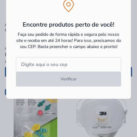
Encontre produtos perto de você!
Fita Scotch 3M Fixa Forte para
Feltro Sintético 3M Scotch Branco
Banheiro 2,4x150cm
Redondo P
Faça seu pedido de forma rápida e segura pelo nosso
site e receba em até 24 horas! Para isso, precisamos do
seu CEP.
Basta preencher o campo abaixo e pronto!
R$ 37,90
R$ 10,90
R$ 28,62
à vista
R$ 7,94
à vista
R$ 28,62 no PIX
R$ 7,94 no PIX
Adicionar
Adicionar
Verificar
-22%
-26%