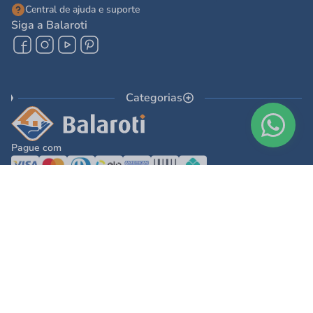
Central de ajuda e suporte
Siga a Balaroti
Categorias
Pague com
© 2025 - Balaroti Comércio de Materiais de Construção SA
Todos os direitos reservados © 2025 - Balaroti Comércio de Materiais de
Construção SA. - CNPJ 77.044.618/0001-88
Os preços e condições de pagamento são válidos para o dia de hoje e exclusivas
via internet. Na divergência de preços fica válido o apresentado no carrinho.
Ofertas válidas até o término de nossos estoques. Vendas sujeitas à análise,
confirmação de dados e estoque. As imagens são ilustrativas e informações sobre
os produtos são resumidas e sujeitas à alteração sem aviso prévio.
DESENVOLVIDO POR
TECNOLOGIA