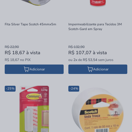
Fita Silver Tape Scotch 45mmx5m
Impermeabilizante para Tecidos 3M
Scotch-Gard em Spray
R$ 22,90
R$ 132,90
R$ 18,67
à vista
R$ 107,07
à vista
R$ 18,67 no PIX
ou
2x
de
R$ 53,54
sem juros
Adicionar
Adicionar
-25%
-24%