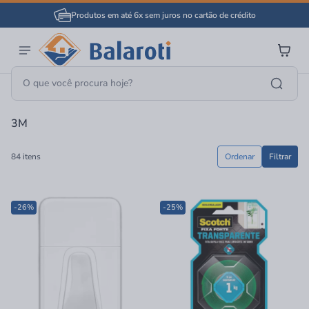
Produtos em até 6x sem juros no cartão de crédito
Página Inicial
3M
3M
84 itens
Ordenar
Filtrar
-26%
-25%