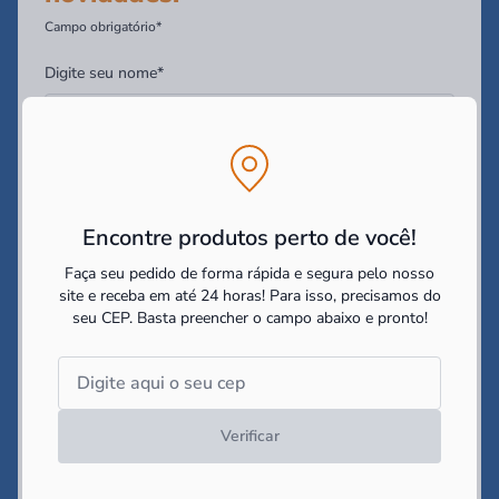
Campo obrigatório*
Digite seu nome*
Digite seu Email*
Encontre produtos perto de você!
Digite seu WhatsApp (Opcional)
Faça seu pedido de forma rápida e segura pelo nosso
site e receba em até 24 horas! Para isso, precisamos do
seu CEP.
Basta preencher o campo abaixo e pronto!
Você tem interesse em:
Construir
Reformar
Decorar
Li e concordo com as
politicas de cookies e políticas de
privacidade
impostas pelo site
Verificar
Cadastrar