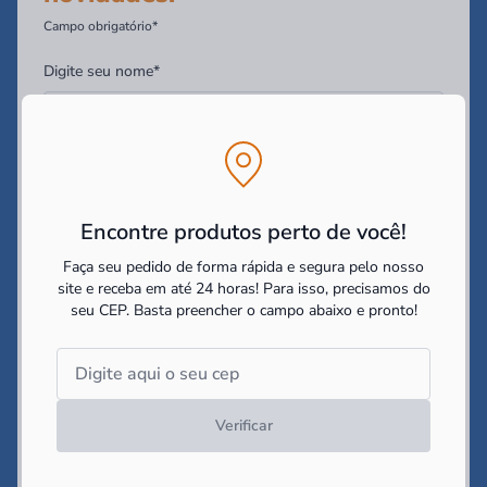
Campo obrigatório*
Digite seu nome*
Digite seu Email*
Encontre produtos perto de você!
Digite seu WhatsApp (Opcional)
Faça seu pedido de forma rápida e segura pelo nosso
site e receba em até 24 horas! Para isso, precisamos do
seu CEP.
Basta preencher o campo abaixo e pronto!
Você tem interesse em:
Construir
Reformar
Decorar
Li e concordo com as
politicas de cookies e políticas de
privacidade
impostas pelo site
Verificar
Cadastrar