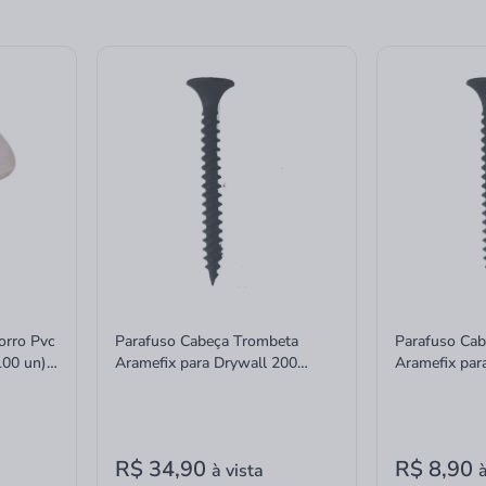
orro Pvc
Parafuso Cabeça Trombeta
Parafuso Ca
100 un)
Aramefix para Drywall 200
Aramefix par
Peças 3,5x35mm
3,5x35mm
R$ 34,90
R$ 8,90
à vista
à