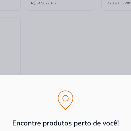
R$ 34,90 no PIX
R$ 8,90 no PIX
ips
30 Peças
Encontre produtos perto de você!