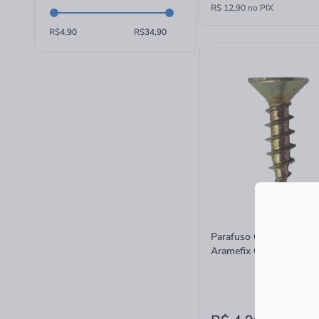
R$ 12,90 no PIX
R$
R$
Parafuso Chip Bicro Phil
Aramefix Cabeça Chata 
3,5x14mm