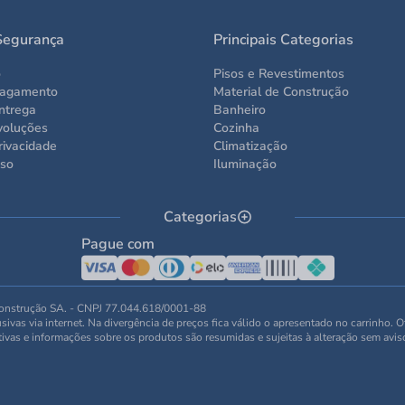
Segurança
Principais Categorias
o
Pisos e Revestimentos
Pagamento
Material de Construção
ntrega
Banheiro
voluções
Cozinha
rivacidade
Climatização
Uso
Iluminação
Categorias
Pague com
 Construção SA. - CNPJ 77.044.618/0001-88
ivas via internet. Na divergência de preços fica válido o apresentado no carrinho. 
tivas e informações sobre os produtos são resumidas e sujeitas à alteração sem avis