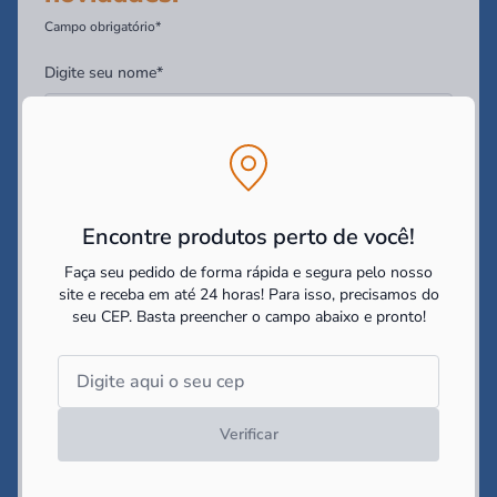
Campo obrigatório*
Digite seu nome*
Digite seu Email*
Encontre produtos perto de você!
Digite seu WhatsApp (Opcional)
Faça seu pedido de forma rápida e segura pelo nosso
site e receba em até 24 horas! Para isso, precisamos do
seu CEP.
Basta preencher o campo abaixo e pronto!
Você tem interesse em:
Construir
Reformar
Decorar
Li e concordo com as
politicas de cookies e políticas de
privacidade
impostas pelo site
Verificar
Cadastrar