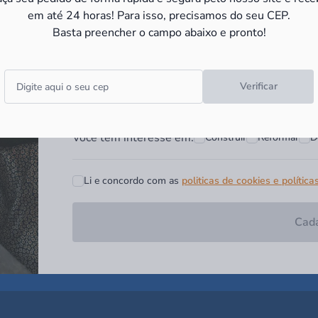
e receba as
promoções e novid
em até 24 horas! Para isso, precisamos do seu CEP.
Basta preencher o campo abaixo e pronto!
Campo obrigatório*
Digite seu nome*
Digite seu Email*
Verificar
Você tem interesse em:
Construir
Reformar
D
Li e concordo com as
politicas de cookies e política
Cada