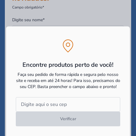
Campo obrigatório*
Digite seu nome*
Digite seu Email*
Encontre produtos perto de você!
Digite seu WhatsApp (Opcional)
Faça seu pedido de forma rápida e segura pelo nosso
site e receba em até 24 horas! Para isso, precisamos do
seu CEP.
Basta preencher o campo abaixo e pronto!
Você tem interesse em:
Construir
Reformar
Decorar
Li e concordo com as
politicas de cookies e políticas de
privacidade
impostas pelo site
Verificar
Cadastrar