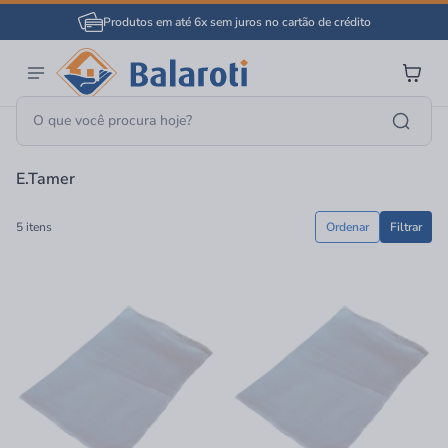
Produtos em até 6x sem juros no cartão de crédito
Página Inicial
E.Tamer
E.Tamer
5 itens
Ordenar
Filtrar