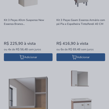
Kit 3 Peças 40cm Suspenso New
Kit 3 Peças Gaam Essenza Armário com
Essenza Branco
pé Pia e Espelheira Tinto/fendi 40 CM
(Armario/Pia/Espelheira) 200008
(1448) Gaam
R$ 225,90
à vista
R$ 416,90
à vista
ou
4x
de
R$ 56,48
sem juros
ou
6x
de
R$ 69,48
sem juros
Adicionar
Adicionar