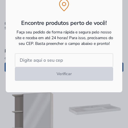
Encontre produtos perto de você!
Bancada Granito Gaam 64cm Iris
Espelheira Gaam 60cm Veneza Areia
Suspensa com Cuba Embutida
Taeda
Faça seu pedido de forma rápida e segura pelo nosso
Amarelo
site e receba em até 24 horas! Para isso, precisamos do
seu CEP.
Basta preencher o campo abaixo e pronto!
R$ 999,90
à vista
R$ 299,90
à vista
ou
6x
de
R$ 166,65
sem juros
ou
5x
de
R$ 59,98
sem juros
Adicionar
Adicionar
Verificar
-22%