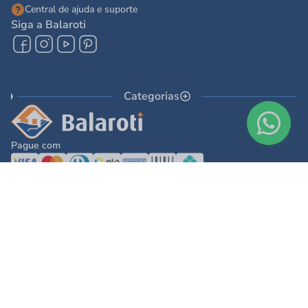
Central de ajuda e suporte
Siga a Balaroti
Categorias
Pague com
© 2025 - Balaroti Comércio de Materiais de Construção SA
Todos os direitos reservados © 2025 - Balaroti Comércio de Materiais de
Construção SA. - CNPJ 77.044.618/0001-88
Os preços e condições de pagamento são válidos para o dia de hoje e exclusivas
via internet. Na divergência de preços fica válido o apresentado no carrinho.
Ofertas válidas até o término de nossos estoques. Vendas sujeitas à análise,
confirmação de dados e estoque. As imagens são ilustrativas e informações sobre
os produtos são resumidas e sujeitas à alteração sem aviso prévio.
DESENVOLVIDO POR
TECNOLOGIA