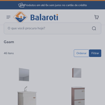
Produtos em até 6x sem juros no cartão de crédito
Página Inicial
Gaam
Gaam
46 itens
Ordenar
Filtrar