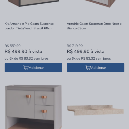
Kit Armário e Pia Gaam Suspenso
Armário Gaam Suspenso Drop Noce e
London Tinto/Fendi Biscuit 60cm
Bianco 63cm
R$ 559,90
R$ 719,90
R$ 499,90
à vista
R$ 499,90
à vista
ou
6x
de
R$ 83,32
sem juros
ou
6x
de
R$ 83,32
sem juros
Adicionar
Adicionar