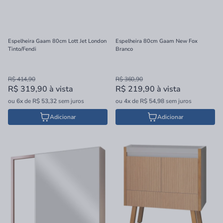
Espelheira Gaam 80cm Lott Jet London
Espelheira 80cm Gaam New Fox
Tinto/Fendi
Branco
R$ 414,90
R$ 360,90
R$ 319,90
à vista
R$ 219,90
à vista
ou
6x
de
R$ 53,32
sem juros
ou
4x
de
R$ 54,98
sem juros
Adicionar
Adicionar