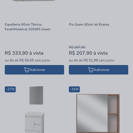
Espelheira 60cm Tâmisa
Pia Gaam 80cm Jet Branca
Fendi/Madeiral 200985 Gaam
R$ 267,90
R$ 333,90
à vista
R$ 207,90
à vista
ou
6x
de
R$ 55,65
sem juros
ou
4x
de
R$ 51,98
sem juros
Adicionar
Adicionar
-27%
-34%