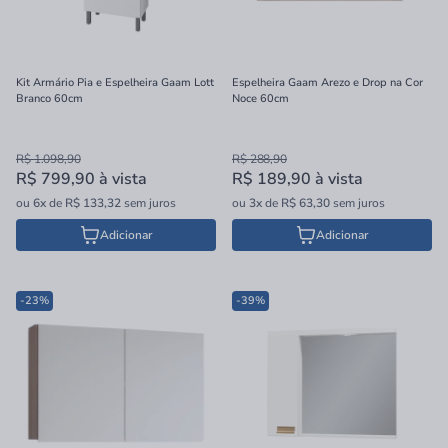
Kit Armário Pia e Espelheira Gaam Lott
Espelheira Gaam Arezo e Drop na Cor
Branco 60cm
Noce 60cm
R$ 1.098,90
R$ 288,90
R$ 799,90
à vista
R$ 189,90
à vista
ou
6x
de
R$ 133,32
sem juros
ou
3x
de
R$ 63,30
sem juros
Adicionar
Adicionar
-23%
-39%