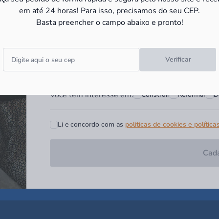
e receba as
promoções e novid
em até 24 horas! Para isso, precisamos do seu CEP.
Basta preencher o campo abaixo e pronto!
Campo obrigatório*
Digite seu nome*
Digite seu Email*
Verificar
Você tem interesse em:
Construir
Reformar
D
Li e concordo com as
politicas de cookies e política
Cada