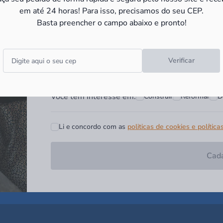
e receba as
promoções e novid
em até 24 horas! Para isso, precisamos do seu CEP.
Basta preencher o campo abaixo e pronto!
Campo obrigatório*
Digite seu nome*
Digite seu Email*
Verificar
Você tem interesse em:
Construir
Reformar
D
Li e concordo com as
politicas de cookies e política
Cada