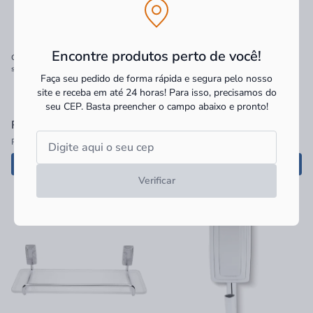
Encontre produtos perto de você!
Grelha Inox 10cm Redonda com Fecho
Porta Toalha Jackwal Inti Cromado
sem Mold. 2985 Jackwal
50cm
Faça seu pedido de forma rápida e segura pelo nosso
site e receba em até 24 horas! Para isso, precisamos do
seu CEP.
Basta preencher o campo abaixo e pronto!
R$ 46,90
à vista
R$ 115,90
à vista
R$ 46,90 no PIX
ou
2x
de
R$ 57,95
sem juros
Adicionar
Adicionar
Verificar