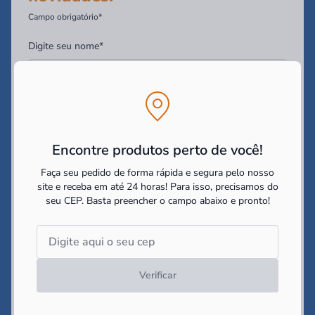
Campo obrigatório*
Digite seu nome*
Digite seu Email*
Encontre produtos perto de você!
Digite seu WhatsApp (Opcional)
Faça seu pedido de forma rápida e segura pelo nosso
site e receba em até 24 horas! Para isso, precisamos do
seu CEP.
Basta preencher o campo abaixo e pronto!
Você tem interesse em:
Construir
Reformar
Decorar
Li e concordo com as
politicas de cookies e políticas de
privacidade
impostas pelo site
Verificar
Cadastrar