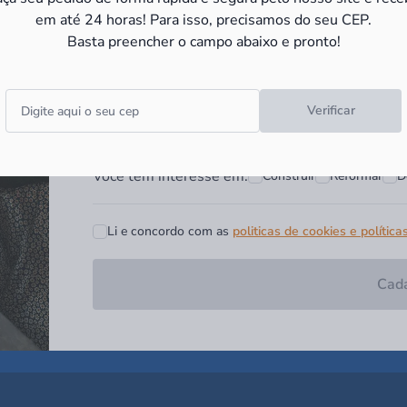
e receba as
promoções e novid
em até 24 horas! Para isso, precisamos do seu CEP.
Basta preencher o campo abaixo e pronto!
Campo obrigatório*
Digite seu nome*
Digite seu Email*
Verificar
Você tem interesse em:
Construir
Reformar
D
Li e concordo com as
politicas de cookies e política
Cada