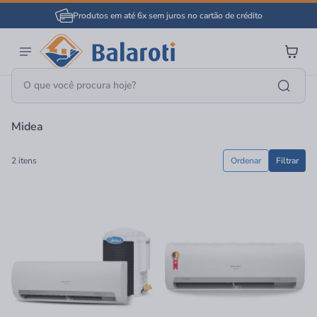
Produtos em até 6x sem juros no cartão de crédito
Página Inicial
Midea
Midea
2 itens
Ordenar
Filtrar