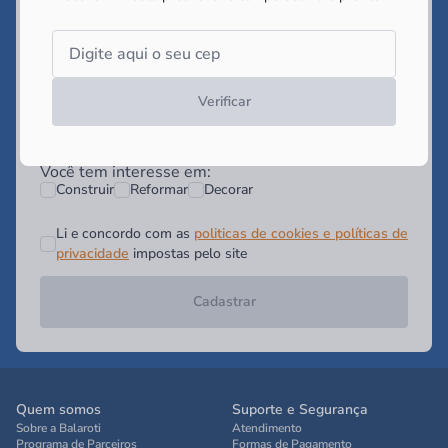
Digite seu Email*
Digite seu WhatsApp (Opcional)
Verificar
Você tem interesse em:
Construir
Reformar
Decorar
Li e concordo com as
politicas de cookies e políticas de
privacidade
impostas pelo site
Cadastrar
Quem somos
Suporte e Segurança
Sobre a Balaroti
Atendimento
Programa de Parceiros
Formas de Pagamento