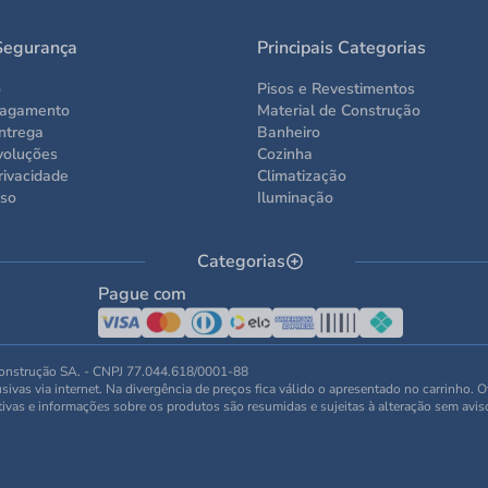
Segurança
Principais Categorias
o
Pisos e Revestimentos
Pagamento
Material de Construção
ntrega
Banheiro
voluções
Cozinha
rivacidade
Climatização
Uso
Iluminação
Categorias
Pague com
 Construção SA. - CNPJ 77.044.618/0001-88
ivas via internet. Na divergência de preços fica válido o apresentado no carrinho. 
tivas e informações sobre os produtos são resumidas e sujeitas à alteração sem avis