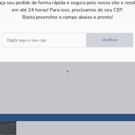
R$ 29,90
R$ 13,9
à vista
aça seu pedido de forma rápida e segura pelo nosso site e rece
ros
R$ 29,90 no PIX
R$ 13,90 no PI
em até 24 horas! Para isso, precisamos do seu CEP.
Basta preencher o campo abaixo e pronto!
Verificar