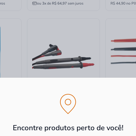
ros
ou
3x
de
R$ 64,97
sem juros
R$ 44,90 no PI
pa 600V
Ponta de Prova
Ponta de Pro
Multimetro/Alicate Amperímetro
CAT II
Minipa 10A CAT III 1000V/CAT
IV 600V
Encontre produtos perto de você!
R$ 29,90