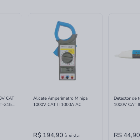
00V CAT
Alicate Amperímetro Minipa
Detector de 
ET-3155
1000V CAT II 1000A AC
1000V CAT II
R$ 194,90
R$ 44,9
à vista