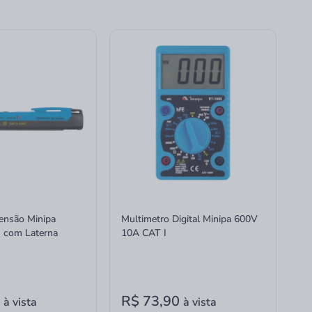
tensão Minipa
Multimetro Digital Minipa 600V
 com Laterna
10A CAT I
0
R$ 73,90
à vista
à vista