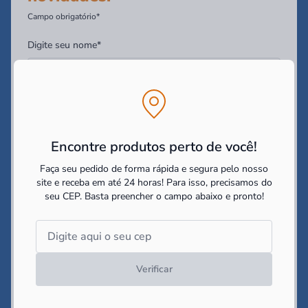
Campo obrigatório*
Digite seu nome*
Digite seu Email*
Encontre produtos perto de você!
Digite seu WhatsApp (Opcional)
Faça seu pedido de forma rápida e segura pelo nosso
site e receba em até 24 horas! Para isso, precisamos do
seu CEP.
Basta preencher o campo abaixo e pronto!
Você tem interesse em:
Construir
Reformar
Decorar
Li e concordo com as
politicas de cookies e políticas de
privacidade
impostas pelo site
Verificar
Cadastrar