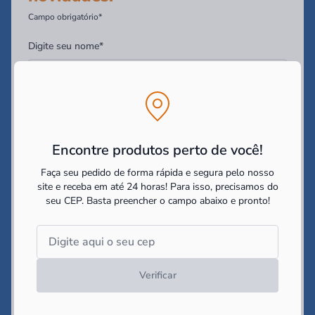
Campo obrigatório*
Digite seu nome*
Digite seu Email*
Encontre produtos perto de você!
Digite seu WhatsApp (Opcional)
Faça seu pedido de forma rápida e segura pelo nosso
site e receba em até 24 horas! Para isso, precisamos do
seu CEP.
Basta preencher o campo abaixo e pronto!
Você tem interesse em:
Construir
Reformar
Decorar
Li e concordo com as
politicas de cookies e políticas de
privacidade
impostas pelo site
Verificar
Cadastrar