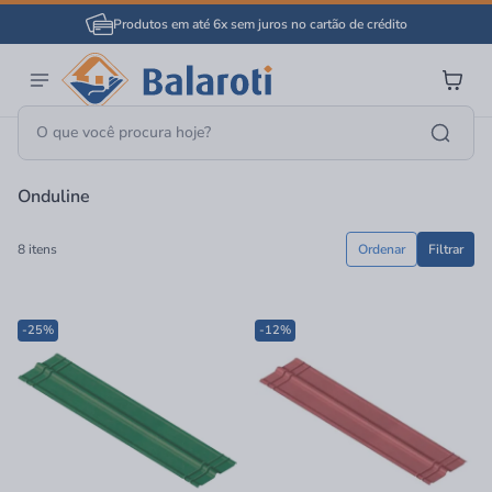
Produtos em até 6x sem juros no cartão de crédito
Página Inicial
Onduline
Onduline
8 itens
Ordenar
Filtrar
-25%
-12%