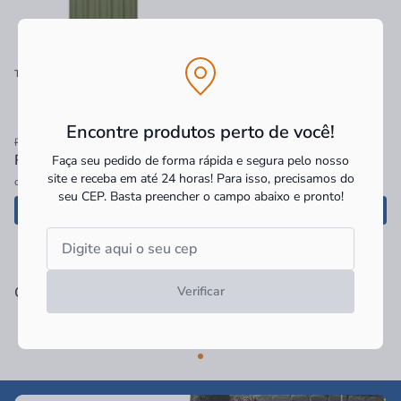
Telha Onduline Stilo Verde 200x82cm
Telha Onduline Classica Fit Vermelha
200x78cm
Encontre produtos perto de você!
R$ 125,90
R$ 108,89
R$ 109,47
à vista
R$ 84,33
à vista
Faça seu pedido de forma rápida e segura pelo nosso
site e receba em até 24 horas! Para isso, precisamos do
ou
2x
de
R$ 54,74
sem juros
R$ 84,33 no PIX
seu CEP.
Basta preencher o campo abaixo e pronto!
Adicionar
Adicionar
Categorias Relacionadas
Verificar