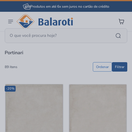
Produtos em até 6x sem juros no cartão de crédito
Página Inicial
Portinari
Portinari
89 itens
Ordenar
Filtrar
-20%