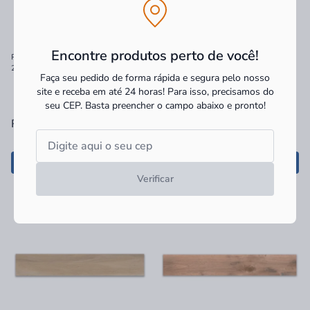
Encontre produtos perto de você!
Porcelanato Portinari Peroba HD "A"
Porcelanato "A" 30x120 Violin Decor
20x120 Retificado
BW Matte 6062253A Portinari
Faça seu pedido de forma rápida e segura pelo nosso
site e receba em até 24 horas! Para isso, precisamos do
seu CEP.
Basta preencher o campo abaixo e pronto!
R$ 120,90
m²
à vista
R$ 177,90
m²
à vista
Adicionar
Adicionar
Verificar