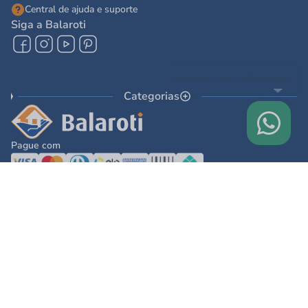
Central de ajuda e suporte
Siga a Balaroti
Categorias
Pague com
© 2025 - Balaroti Comércio de Materiais de Construção SA
Todos os direitos reservados © 2025 - Balaroti Comércio de Materiais de
Construção SA. - CNPJ 77.044.618/0001-88
Os preços e condições de pagamento são válidos para o dia de hoje e exclusivas
via internet. Na divergência de preços fica válido o apresentado no carrinho.
Ofertas válidas até o término de nossos estoques. Vendas sujeitas à análise,
confirmação de dados e estoque. As imagens são ilustrativas e informações sobre
os produtos são resumidas e sujeitas à alteração sem aviso prévio.
DESENVOLVIDO POR
TECNOLOGIA