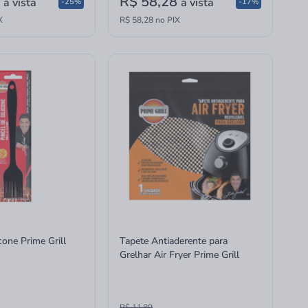
0
R$ 58,28
à vista
à vista
-25%
-17%
X
R$ 58,28 no PIX
cone Prime Grill
Tapete Antiaderente para
Grelhar Air Fryer Prime Grill
R$ 11,89