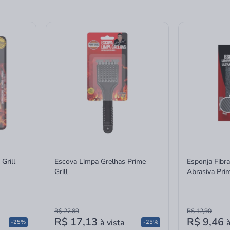
Grill
Escova Limpa Grelhas Prime
Esponja Fibra
Grill
Abrasiva Prim
R$ 22,89
R$ 12,90
R$ 17,13
R$ 9,46
à vista
à
-25%
-25%