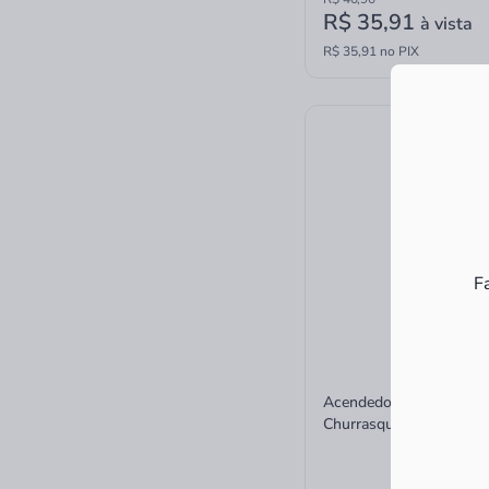
R$ 35,91
à vista
R$ 35,91 no PIX
F
Acendedor Álcool Gel p
Churrasqueira Prime Gri