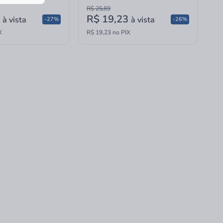
R$ 25,89
9
R$ 19,23
à vista
à vista
-27%
-26%
X
R$ 19,23 no PIX