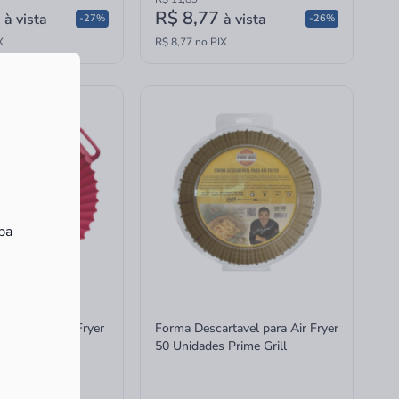
0
R$ 8,77
à vista
à vista
-27%
-26%
X
R$ 8,77 no PIX
ba
cone para Air Fryer
Forma Descartavel para Air Fryer
50 Unidades Prime Grill