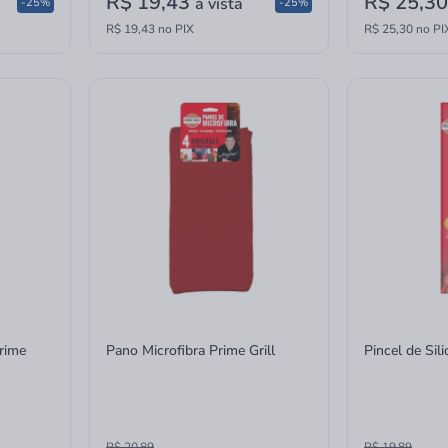
R$ 19,43
R$ 25,3
à vista
-25%
-25%
R$ 19,43 no PIX
R$ 25,30 no PI
rime
Pano Microfibra Prime Grill
Pincel de Sili
R$ 20,89
R$ 19,89