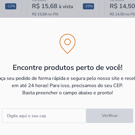
R$ 15,68
R$ 14,5
à vista
-12%
-25%
R$ 15,68 no PIX
R$ 14,50 no PI
Encontre produtos perto de você!
aça seu pedido de forma rápida e segura pelo nosso site e rece
em até 24 horas! Para isso, precisamos do seu CEP.
Basta preencher o campo abaixo e pronto!
ara
Acendedor Álcool Solido Estojo
Forma de Sili
Verificar
ll 430g
com 8 Bastonete Prime Grill
Prime Grill