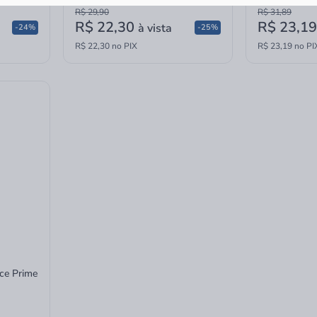
R$ 29,90
R$ 31,89
R$ 22,30
R$ 23,1
à vista
-24%
-25%
R$ 22,30 no PIX
R$ 23,19 no PI
ace Prime