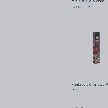
R$ 44,42
à vista
R$ 44,42 no PIX
Manta para Churrasco P
Grill
R$ 40,90