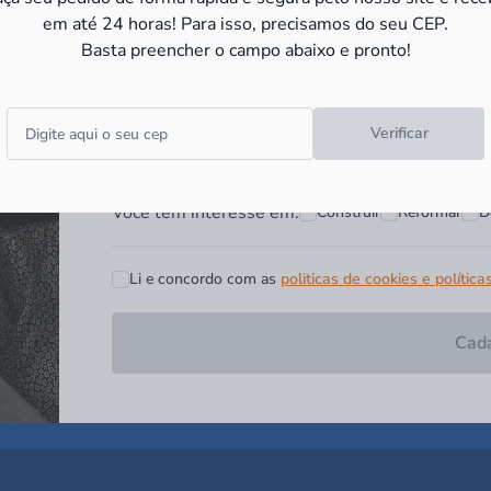
e receba as
promoções e novid
em até 24 horas! Para isso, precisamos do seu CEP.
Basta preencher o campo abaixo e pronto!
Campo obrigatório*
Digite seu nome*
Digite seu Email*
Verificar
Você tem interesse em:
Construir
Reformar
D
Li e concordo com as
politicas de cookies e política
Cada