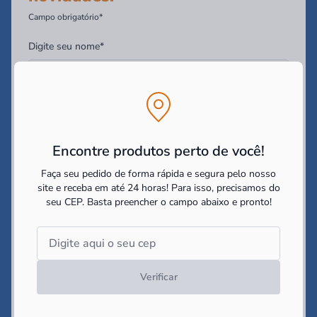
Campo obrigatório*
Digite seu nome*
Digite seu Email*
Encontre produtos perto de você!
Digite seu WhatsApp (Opcional)
Faça seu pedido de forma rápida e segura pelo nosso
site e receba em até 24 horas! Para isso, precisamos do
seu CEP.
Basta preencher o campo abaixo e pronto!
Você tem interesse em:
Construir
Reformar
Decorar
Li e concordo com as
politicas de cookies e políticas de
privacidade
impostas pelo site
Verificar
Cadastrar