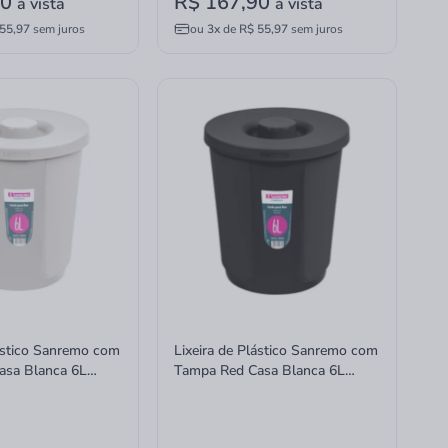
90
R$ 167,90
à vista
à vista
55,97
sem juros
ou
3x
de
R$ 55,97
sem juros
lástico Sanremo com
Lixeira de Plástico Sanremo com
asa Blanca 6L
Tampa Red Casa Blanca 6L
Preta