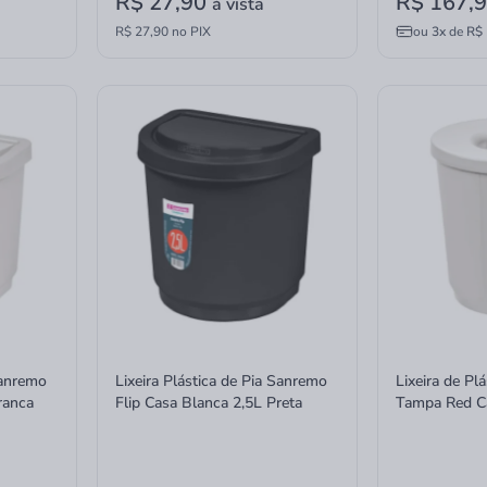
R$ 27,90
R$ 167,
à vista
R$ 27,90 no PIX
ou
3x
de
R$ 
Sanremo
Lixeira Plástica de Pia Sanremo
Lixeira de P
ranca
Flip Casa Blanca 2,5L Preta
Tampa Red C
Branca