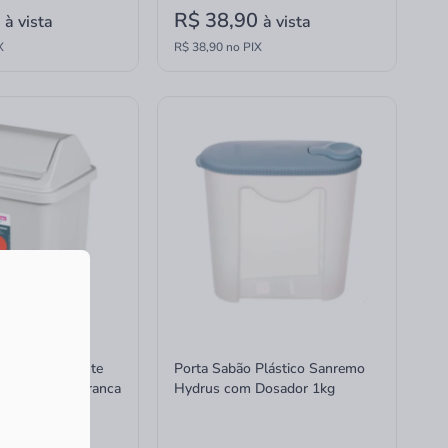
0
R$ 38,90
à vista
à vista
X
R$ 38,90 no PIX
ástico Basculante
Porta Sabão Plástico Sanremo
a Blanca 5L Branca
Hydrus com Dosador 1kg