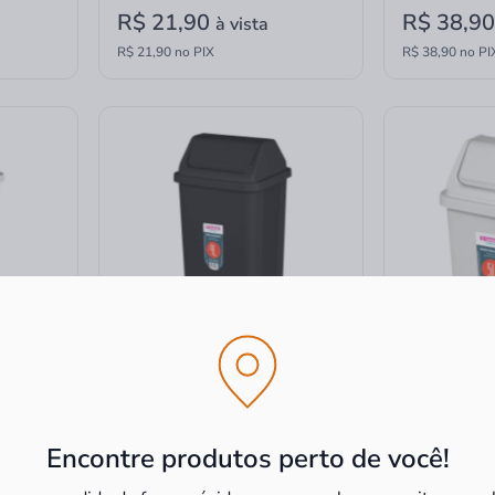
R$ 21,90
R$ 38,9
à vista
R$ 21,90 no PIX
R$ 38,90 no PI
ulante
Lixeira de Plástico Basculante
Lixeira de Pl
L Branca
Sanremo Casa Blanca 9L Preta
Sanremo Cas
Encontre produtos perto de você!