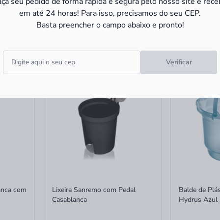
aça seu pedido de forma rápida e segura pelo nosso site e rece
em até 24 horas! Para isso, precisamos do seu CEP.
R$ 47,90
R$ 35,9
à vista
Basta preencher o campo abaixo e pronto!
R$ 47,90 no PIX
R$ 35,90 no PI
Verificar
anca com
Lixeira Sanremo com Pedal
Balde de Plá
Casablanca
Hydrus Azul 