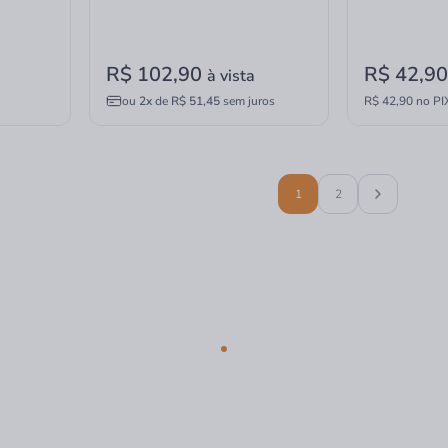
R$ 102,90
R$ 42,9
à vista
ou
2x
de
R$ 51,45
sem juros
R$ 42,90 no PI
1
2