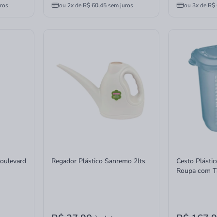
ros
ou
2x
de
R$ 60,45
sem juros
ou
3x
de
R$ 
oulevard
Regador Plástico Sanremo 2lts
Cesto Plásti
Roupa com T
46,6L