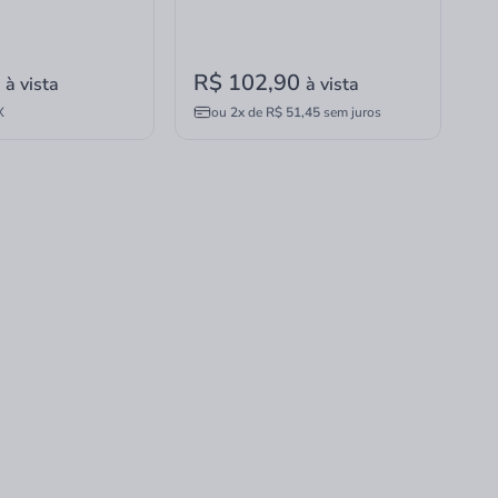
0
R$ 102,90
à vista
à vista
X
ou
2x
de
R$ 51,45
sem juros