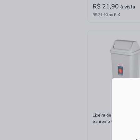
R$ 21,90
à vista
R$ 21,90 no PIX
Lixeira de Plástico Basc
Sanremo Casa Blanca 9