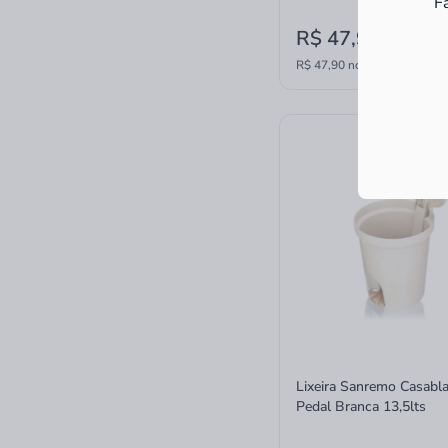
F
R$ 47,90
à vista
R$ 47,90 no PIX
Lixeira Sanremo Casabl
Pedal Branca 13,5lts