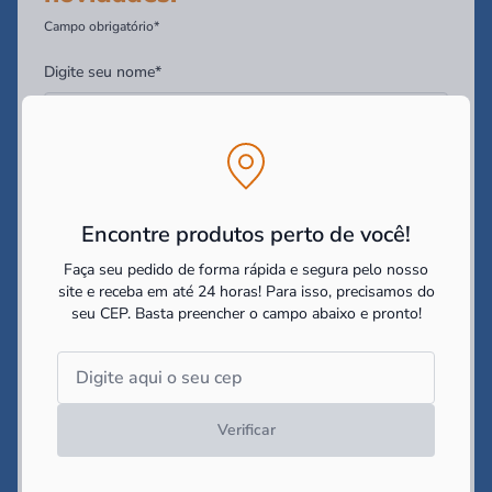
Campo obrigatório*
Digite seu nome*
Digite seu Email*
Encontre produtos perto de você!
Digite seu WhatsApp (Opcional)
Faça seu pedido de forma rápida e segura pelo nosso
site e receba em até 24 horas! Para isso, precisamos do
seu CEP.
Basta preencher o campo abaixo e pronto!
Você tem interesse em:
Construir
Reformar
Decorar
Li e concordo com as
politicas de cookies e políticas de
privacidade
impostas pelo site
Verificar
Cadastrar