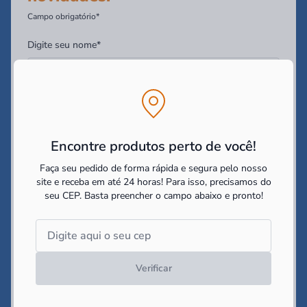
Campo obrigatório*
Digite seu nome*
Digite seu Email*
Encontre produtos perto de você!
Digite seu WhatsApp (Opcional)
Faça seu pedido de forma rápida e segura pelo nosso
site e receba em até 24 horas! Para isso, precisamos do
seu CEP.
Basta preencher o campo abaixo e pronto!
Você tem interesse em:
Construir
Reformar
Decorar
Li e concordo com as
politicas de cookies e políticas de
privacidade
impostas pelo site
Verificar
Cadastrar