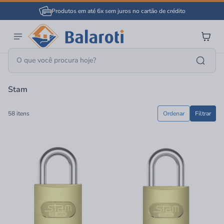
Produtos em até 6x sem juros no cartão de crédito
Página Inicial
Stam
Stam
58 itens
Ordenar
Filtrar