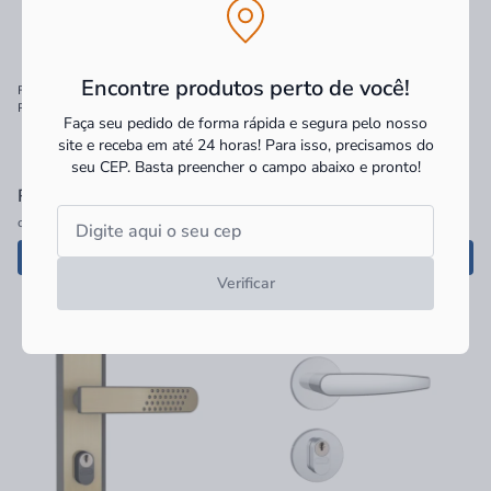
Encontre produtos perto de você!
Fechadura Externa Stam Classic 55mm
Fechadura Externa Zamac Stam
Roseta Redonda Acabamento Inox
1801/21 Espelho Acabamento Inox
Faça seu pedido de forma rápida e segura pelo nosso
40mm
site e receba em até 24 horas! Para isso, precisamos do
seu CEP.
Basta preencher o campo abaixo e pronto!
R$ 224,90
à vista
R$ 123,90
à vista
ou
4x
de
R$ 56,22
sem juros
ou
2x
de
R$ 61,95
sem juros
Adicionar
Adicionar
Verificar