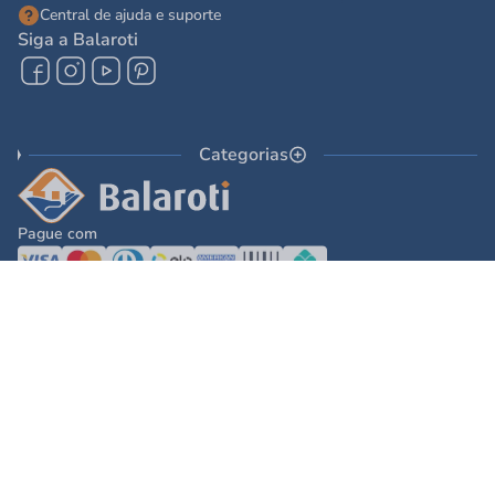
Central de ajuda e suporte
Siga a Balaroti
Compre pelo WhatsApp
Categorias
Pague com
© 2025 - Balaroti Comércio de Materiais de Construção SA
Todos os direitos reservados © 2025 - Balaroti Comércio de Materiais de
Construção SA. - CNPJ 77.044.618/0001-88
Os preços e condições de pagamento são válidos para o dia de hoje e exclusivas
via internet. Na divergência de preços fica válido o apresentado no carrinho.
Ofertas válidas até o término de nossos estoques. Vendas sujeitas à análise,
confirmação de dados e estoque. As imagens são ilustrativas e informações sobre
os produtos são resumidas e sujeitas à alteração sem aviso prévio.
DESENVOLVIDO POR
TECNOLOGIA