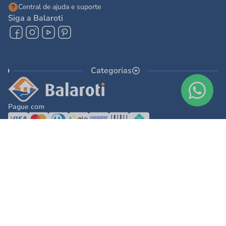
Central de ajuda e suporte
Siga a Balaroti
Categorias
Pague com
© 2025 - Balaroti Comércio de Materiais de Construção SA
Todos os direitos reservados © 2025 - Balaroti Comércio de Materiais de
Construção SA. - CNPJ 77.044.618/0001-88
Os preços e condições de pagamento são válidos para o dia de hoje e exclusivas
via internet. Na divergência de preços fica válido o apresentado no carrinho.
Ofertas válidas até o término de nossos estoques. Vendas sujeitas à análise,
confirmação de dados e estoque. As imagens são ilustrativas e informações sobre
os produtos são resumidas e sujeitas à alteração sem aviso prévio.
DESENVOLVIDO POR
TECNOLOGIA