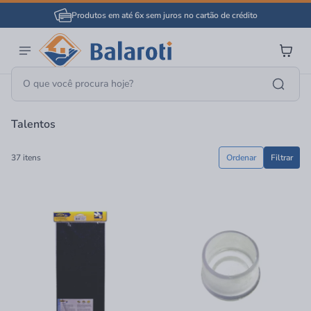
Produtos em até 6x sem juros no cartão de crédito
Página Inicial
Talentos
Talentos
37 itens
Ordenar
Filtrar