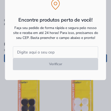
Encontre produtos perto de você!
Ponteira para Mesa e Cadeira Talentos
Ponteira para Mesa e Cadeira Talentos
Preta 5/8"
Branca 3/4"
Faça seu pedido de forma rápida e segura pelo nosso
site e receba em até 24 horas! Para isso, precisamos do
seu CEP.
Basta preencher o campo abaixo e pronto!
R$ 9,90
à vista
R$ 13,90
à vista
R$ 9,90 no PIX
R$ 13,90 no PIX
Adicionar
Adicionar
Verificar