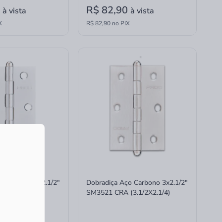
0
R$ 82,90
à vista
à vista
X
R$ 82,90 no PIX
o Carbono 3x2.1/2"
Dobradiça Aço Carbono 3x2.1/2"
3.1/2X2.1/4)
SM3521 CRA (3.1/2X2.1/4)