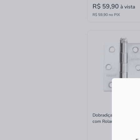
R$ 59,90
à vista
R$ 59,90 no PIX
Dobradiça Aço Carbono 
com Rolamento SM 302
58017183