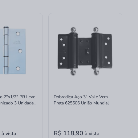
o 2"x1/2" PR Leve
Dobradiça Aço 3" Vai e Vem -
anizado 3 Unidades
Preta 625506 União Mundial
o Mundial
0
R$ 118,90
à vista
à vista