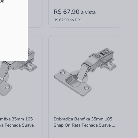
ba
0
R$ 67,90
à vista
à vista
X
R$ 67,90 no PIX
emfixa 35mm 105
Dobradiça Bemfixa 35mm 105
va Fechada Suave 1
Snap On Reta Fechada Suave 1
0
Unidade 9412