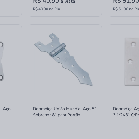
R$ 40,90
R$ 51,9
à vista
R$ 40,90 no PIX
R$ 51,90 no PI
l Aço
Dobradiça União Mundial Aço 8"
Dobradiça A
Sobrepor 8" para Portão 1
3.1/2X3" C/
unidade Zincado
R Cra