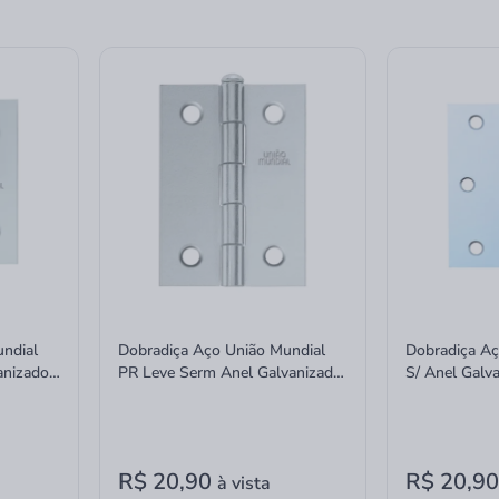
ndial
Dobradiça Aço União Mundial
Dobradiça Aç
anizado
PR Leve Serm Anel Galvanizado
S/ Anel Galv
6"
3 Unidades 2"x1 1/2"
623301 Uniã
R$ 20,90
R$ 20,9
à vista