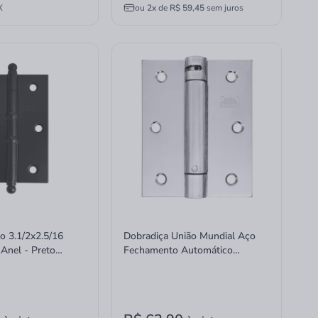
X
ou
2x
de
R$ 59,45
sem juros
o 3.1/2x2.5/16
Dobradiça União Mundial Aço
 Anel - Preto
Fechamento Automático
o Mundial
3.1/2x3" Cromado 1 unidade