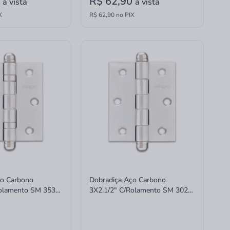
0
R$ 62,90
à vista
à vista
X
R$ 62,90 no PIX
ço Carbono
Dobradiça Aço Carbono
Rolamento SM 3530
3X2.1/2" C/Rolamento SM 3025
R Cra