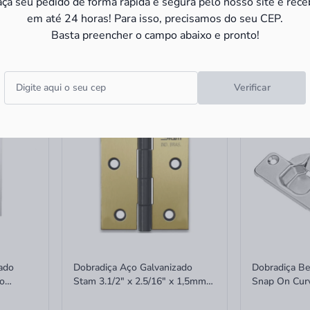
aça seu pedido de forma rápida e segura pelo nosso site e rece
em até 24 horas! Para isso, precisamos do seu CEP.
R$ 74,90
R$ 62,9
à vista
Basta preencher o campo abaixo e pronto!
R$ 74,90 no PIX
R$ 62,90 no PI
Verificar
ado
Dobradiça Aço Galvanizado
Dobradiça B
no
Stam 3.1/2" x 2.5/16" x 1,5mm
Snap On Cur
Com Pino Reversível
Unidade 941