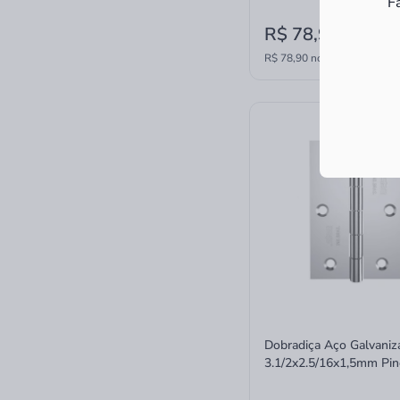
F
R$ 78,90
à vista
R$ 78,90 no PIX
Dobradiça Aço Galvaniz
3.1/2x2.5/16x1,5mm Pi
Reversivel Stam