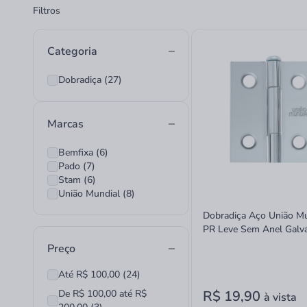
Filtros
Categoria
Dobradiça (27)
Marcas
Bemfixa (6)
Pado (7)
Stam (6)
União Mundial (8)
Dobradiça Aço União Mu
PR Leve Sem Anel Galv
3 Unidades 1 1/2"x1 5/1
Preço
Até R$ 100,00 (24)
De R$ 100,00 até R$
R$ 19,90
à vista