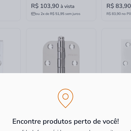
R$ 103,90
R$ 83,9
à vista
ou
2x
de
R$ 51,95
sem juros
R$ 83,90 no PI
3x2.1/2"
Dobradiça Aço Carbono 3x2.1/2"
Dobradiça Aç
5 R Acr
SM 3025 R16 Raio Acr
SM 3521 CR (
Encontre produtos perto de você!