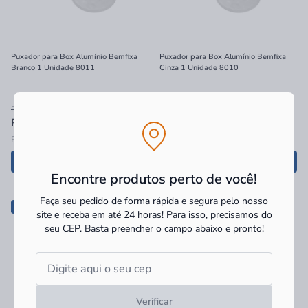
Puxador para Box Alumínio Bemfixa
Puxador para Box Alumínio Bemfixa
Branco 1 Unidade 8011
Cinza 1 Unidade 8010
R$ 40,90
R$ 40,90
R$ 29,21
à vista
R$ 25,86
à vista
R$ 29,21 no PIX
R$ 25,86 no PIX
Adicionar
Adicionar
Encontre produtos perto de você!
Faça seu pedido de forma rápida e segura pelo nosso
-80%
-80%
site e receba em até 24 horas! Para isso, precisamos do
seu CEP.
Basta preencher o campo abaixo e pronto!
Verificar