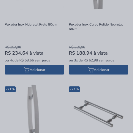
Puxador Inox Nobretal Preto 80cm
Puxador Inox Curvo Polido Nobretal
60cm
R$ 297,90
R$ 239,90
R$ 234,64
à vista
R$ 188,94
à vista
ou
4x
de
R$ 58,66
sem juros
ou
3x
de
R$ 62,98
sem juros
Adicionar
Adicionar
-21%
-21%