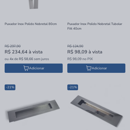
Puxador Inox Polido Nobretal 80cm
Puxador Inox Polido Nobretal Tubolar
Fitt 40cm
R$ 297,90
R$ 124,90
R$ 234,64
à vista
R$ 98,09
à vista
ou
4x
de
R$ 58,66
sem juros
R$ 98,09 no PIX
Adicionar
Adicionar
-21%
-21%