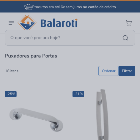
Produtos em até 6x sem juros no cartão de crédito
Página Inicial
Ferragens
Ferragens Para Portas
Puxadores Para Portas
Puxadores para Portas
18 itens
Ordenar
Filtrar
-25%
-21%