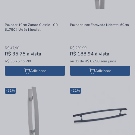
Puxador 10cm Zamac Classic - CR
Puxador Inox Escovado Nobretal 60cm
617504 União Mundial
R$ 47,90
R$ 239,90
R$ 35,75
à vista
R$ 188,94
à vista
R$ 35,75 no PIX
ou
3x
de
R$ 62,98
sem juros
Adicionar
Adicionar
-21%
-21%