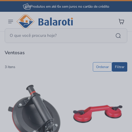
Produtos em até 6x sem juros no cartão de crédito
Página Inicial
Ferramentas
Acessórios Para Ferramentas
Ventosas
Ventosas
3 itens
Ordenar
Filtrar