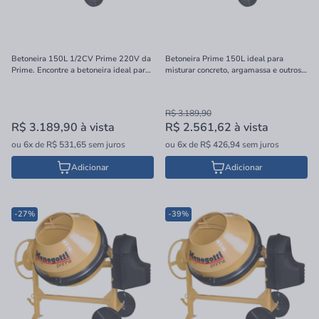
Betoneira 150L 1/2CV Prime 220V da
Betoneira Prime 150L ideal para
Prime. Encontre a betoneira ideal para
misturar concreto, argamassa e outros.
suas obras com ótimo custo-benefício.
Compre online com preço especial e
receba rápido.
R$ 3.189,90
R$ 3.189,90
à vista
R$ 2.561,62
à vista
ou
6x
de
R$ 531,65
sem juros
ou
6x
de
R$ 426,94
sem juros
Adicionar
Adicionar
-27%
-39%