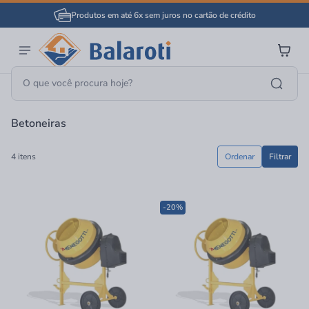
Produtos em até 6x sem juros no cartão de crédito
Página Inicial
Ferramentas
Betoneiras
Betoneiras
4 itens
Ordenar
Filtrar
-20%