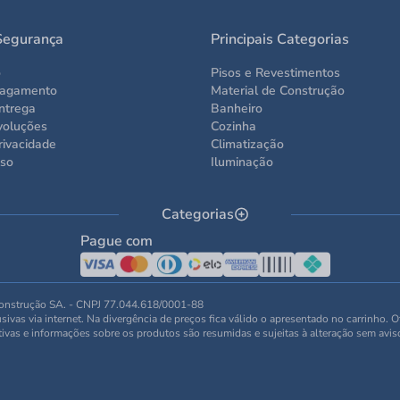
Segurança
Principais Categorias
o
Pisos e Revestimentos
Pagamento
Material de Construção
ntrega
Banheiro
voluções
Cozinha
rivacidade
Climatização
Uso
Iluminação
Categorias
Pague com
 Construção SA. - CNPJ 77.044.618/0001-88
ivas via internet. Na divergência de preços fica válido o apresentado no carrinho. 
tivas e informações sobre os produtos são resumidas e sujeitas à alteração sem avis