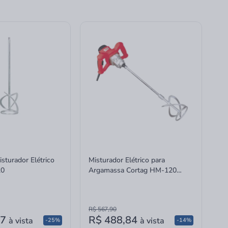
sturador Elétrico
Misturador Elétrico para
20
Argamassa Cortag HM-120
127v
R$ 567,90
47
R$ 488,84
à vista
à vista
-25%
-14%