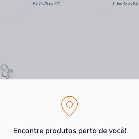
R$ 64,76 no PIX
ou
4x
de
R$ 
120
Encontre produtos perto de você!