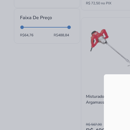
R$ 72,50 no PIX
Faixa De Preço
R$
R$
Misturador Elétrico para
Argamassa Cortag HM-
220v
R$ 567,90