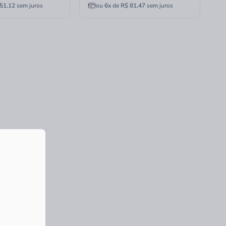
51,12
sem juros
ou
6x
de
R$ 81,47
sem juros