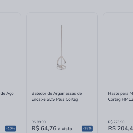
 de Aço
Batedor de Argamassas de
Haste para Mi
Encaixe SDS Plus Cortag
Cortag HM1
R$ 89,90
R$ 273,90
R$ 64,76
R$ 204,
à vista
-10%
-28%