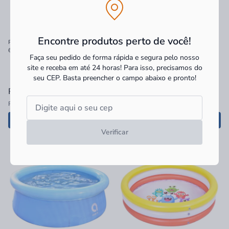
Encontre produtos perto de você!
Piscina inflável redonda para crianças
Piscina Inflável Uttil Azul e Branco
66L da Intex. Nas cores azul, amarela e
2074 Litros
Faça seu pedido de forma rápida e segura pelo nosso
rosa. Compre agora online.
site e receba em até 24 horas! Para isso, precisamos do
seu CEP.
Basta preencher o campo abaixo e pronto!
R$ 34,90
à vista
R$ 327,90
à vista
R$ 34,90 no PIX
ou
6x
de
R$ 54,65
sem juros
Adicionar
Adicionar
Verificar