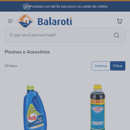
Produtos em até 6x sem juros no cartão de crédito
Página Inicial
Lazer
Piscinas E Acessórios
Piscinas e Acessórios
33 itens
Ordenar
Filtrar