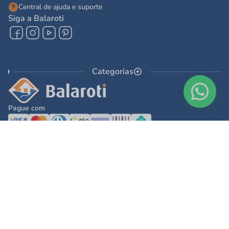
Central de ajuda e suporte
Siga a Balaroti
Categorias
Pague com
© 2025 - Balaroti Comércio de Materiais de Construção SA
Todos os direitos reservados © 2025 - Balaroti Comércio de Materiais de
Construção SA. - CNPJ 77.044.618/0001-88
Os preços e condições de pagamento são válidos para o dia de hoje e exclusivas
via internet. Na divergência de preços fica válido o apresentado no carrinho.
Ofertas válidas até o término de nossos estoques. Vendas sujeitas à análise,
confirmação de dados e estoque. As imagens são ilustrativas e informações sobre
os produtos são resumidas e sujeitas à alteração sem aviso prévio.
DESENVOLVIDO POR
TECNOLOGIA