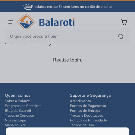
Produtos em até 6x sem juros no cartão de crédito
Lista de Desejos
Realize login.
Quem somos
Suporte e Segurança
Sobre a Balaroti
Atendimento
Programa de Parceiros
Formas de Pagamento
Blog da Balaroti
Formas de Entrega
Trabalhe Conosco
Trocas e Devoluções
Nossas Lojas
Politica de Privacidade
Mapa do Site
Termos de Uso