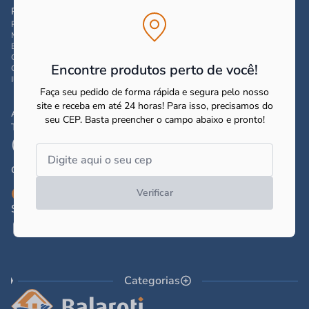
Principais Categorias
Pisos e Revestimentos
Material de Construção
Banheiro
Cozinha
Encontre produtos perto de você!
Climatização
Iluminação
Faça seu pedido de forma rápida e segura pelo nosso
site e receba em até 24 horas! Para isso, precisamos do
Atendimento
seu CEP.
Basta preencher o campo abaixo e pronto!
Telefone / SAC
(41) 3017-8050
Converse por WhatsApp
Verificar
Central de ajuda e suporte
Siga a Balaroti
Categorias