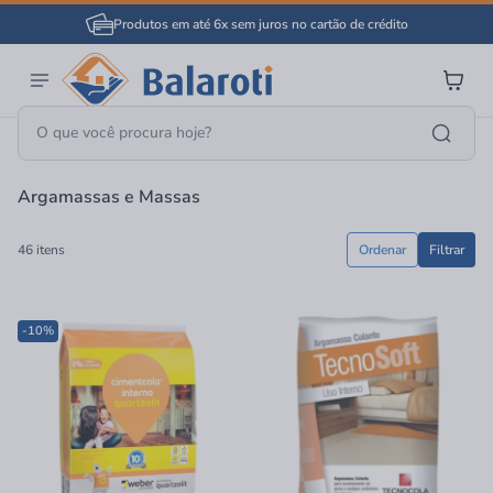
Produtos em até 6x sem juros no cartão de crédito
Página Inicial
Material De Construção
Argamassas E Massas
Argamassas e Massas
46 itens
Ordenar
Filtrar
-10%