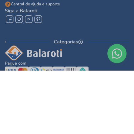
Central de ajuda e suporte
Siga a Balaroti
Categorias
Pague com
© 2025 - Balaroti Comércio de Materiais de Construção SA
Todos os direitos reservados © 2025 - Balaroti Comércio de Materiais de
Construção SA. - CNPJ 77.044.618/0001-88
Os preços e condições de pagamento são válidos para o dia de hoje e exclusivas
via internet. Na divergência de preços fica válido o apresentado no carrinho.
Ofertas válidas até o término de nossos estoques. Vendas sujeitas à análise,
confirmação de dados e estoque. As imagens são ilustrativas e informações sobre
os produtos são resumidas e sujeitas à alteração sem aviso prévio.
DESENVOLVIDO POR
TECNOLOGIA