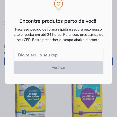
Encontre produtos perto de você!
Argamassa Argapoli para Bloco e
Argamassa Autonivelante 20kg Hidra
Tijolo Polimérica 3kg (2m²)
Faça seu pedido de forma rápida e segura pelo nosso
site e receba em até 24 horas! Para isso, precisamos do
seu CEP.
Basta preencher o campo abaixo e pronto!
R$ 31,90
à vista
R$ 83,90
à vista
R$ 31,90 no PIX
R$ 83,90 no PIX
Adicionar
Adicionar
Verificar