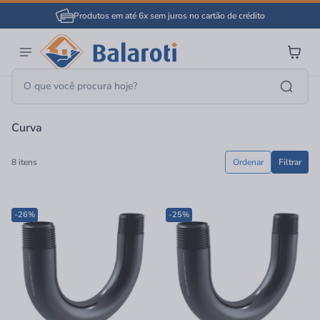
Produtos em até 6x sem juros no cartão de crédito
Página Inicial
Material Elétrico
Eletrodutos E Conduítes
Curva
Curva
8 itens
Ordenar
Filtrar
-26%
-25%