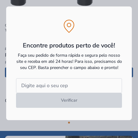
Curva 90° de Eletroduto Roscável
Curva 90º de Eletroduto Roscável
Tigre 2"
Tigre 3/4"
Encontre produtos perto de você!
R$ 36,90
R$ 5,90
R$ 28,47
à vista
R$ 2,22
à vista
Faça seu pedido de forma rápida e segura pelo nosso
site e receba em até 24 horas! Para isso, precisamos do
R$ 28,47 no PIX
R$ 2,22 no PIX
seu CEP.
Basta preencher o campo abaixo e pronto!
Adicionar
Adicionar
Categorias Relacionadas
Verificar