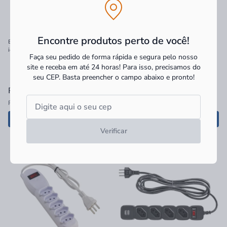
Encontre produtos perto de você!
Extensão Vonder 5M tripolar 10A,
Filtro de Linha C/10 Tom Bivolt Pt 673
ideal para ligar vários aparelhos.
Force Line
Faça seu pedido de forma rápida e segura pelo nosso
Compre aqui extensão de qualidade
site e receba em até 24 horas! Para isso, precisamos do
pelo melhor preço.
seu CEP.
Basta preencher o campo abaixo e pronto!
R$ 58,90
à vista
R$ 87,90
à vista
R$ 58,90 no PIX
R$ 87,90 no PIX
Adicionar
Adicionar
Verificar