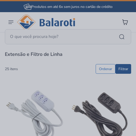
Produtos em até 6x sem juros no cartão de crédito
Página Inicial
Material Elétrico
Extensão E Filtro De Linha
Extensão e Filtro de Linha
25 itens
Ordenar
Filtrar