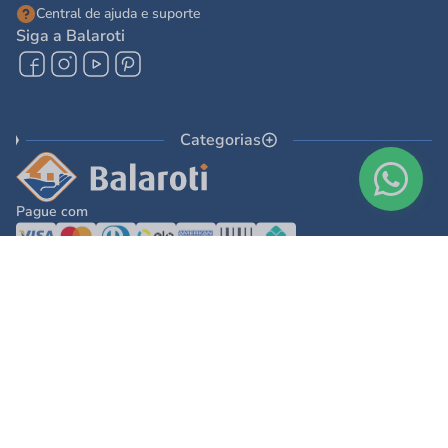
Central de ajuda e suporte
Siga a Balaroti
Categorias
Pague com
© 2025 - Balaroti Comércio de Materiais de Construção SA
Todos os direitos reservados © 2025 - Balaroti Comércio de Materiais de
Construção SA. - CNPJ 77.044.618/0001-88
Os preços e condições de pagamento são válidos para o dia de hoje e exclusivas
via internet. Na divergência de preços fica válido o apresentado no carrinho.
Ofertas válidas até o término de nossos estoques. Vendas sujeitas à análise,
confirmação de dados e estoque. As imagens são ilustrativas e informações sobre
os produtos são resumidas e sujeitas à alteração sem aviso prévio.
DESENVOLVIDO POR
TECNOLOGIA