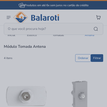
Produtos em até 6x sem juros no cartão de crédito
Página
Material
Interruptores E
Módulo Tomada
Inicial
Elétrico
Tomadas
Antena
Módulo Tomada Antena
4 itens
Ordenar
Filtrar