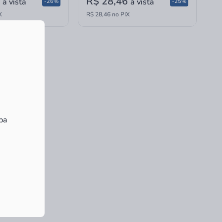
4
R$ 28,46
à vista
à vista
-26%
-25%
X
R$ 28,46 no PIX
ba