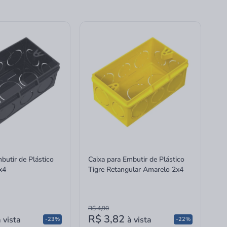
butir de Plástico
Caixa para Embutir de Plástico
x4
Tigre Retangular Amarelo 2x4
R$ 4,90
R$ 3,82
 vista
à vista
-23%
-22%