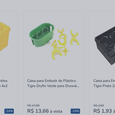
ntina
Caixa para Embutir de Plástico
Caixa para Em
a 4x2
Tigre Dryfix Verde para Drywall
Tigre Preta 2
2x4
R$ 17,90
R$ 2,50
R$ 13,66
R$ 1,93
à vista
à
-24%
-24%