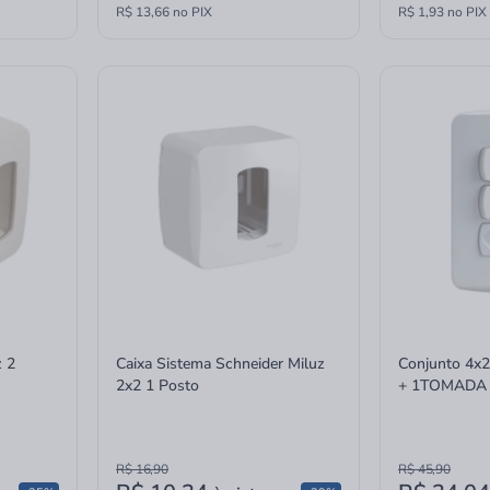
R$ 13,66 no PIX
R$ 1,93 no PIX
z 2
Caixa Sistema Schneider Miluz
Conjunto 4x
2x2 1 Posto
+ 1TOMADA 
S3B69050 Sc
R$ 16,90
R$ 45,90