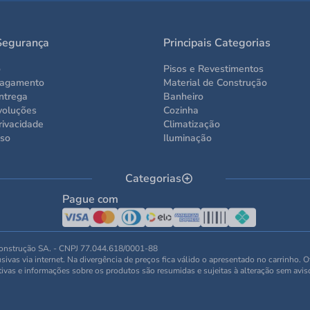
Segurança
Principais Categorias
o
Pisos e Revestimentos
Pagamento
Material de Construção
ntrega
Banheiro
voluções
Cozinha
rivacidade
Climatização
Uso
Iluminação
Categorias
Pague com
 Construção SA. - CNPJ 77.044.618/0001-88
ivas via internet. Na divergência de preços fica válido o apresentado no carrinho. 
tivas e informações sobre os produtos são resumidas e sujeitas à alteração sem avis