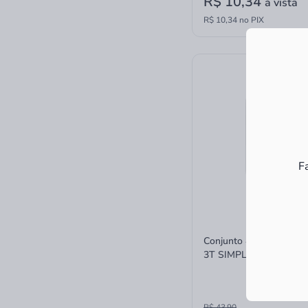
R$ 10,34
à vista
R$ 10,34 no PIX
F
Conjunto 4X2 Schneider
3T SIMPLES 10A
R$ 43,90