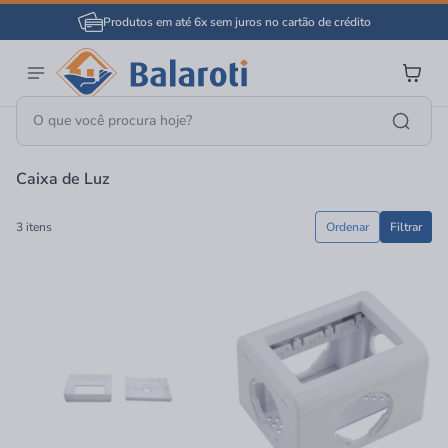
Produtos em até 6x sem juros no cartão de crédito
Página Inicial
Material Elétrico
Quadros E Caixas Elétricas
Caixa De Luz
Caixa de Luz
3 itens
Ordenar
Filtrar